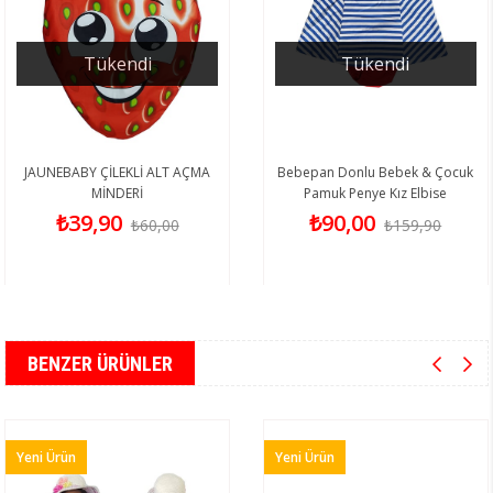
Tükendi
Tükendi
JAUNEBABY ÇİLEKLİ ALT AÇMA
Bebepan Donlu Bebek & Çocuk
MİNDERİ
Pamuk Penye Kız Elbise
₺39,90
₺90,00
₺60,00
₺159,90
BENZER ÜRÜNLER
Yeni Ürün
Yeni Ürün