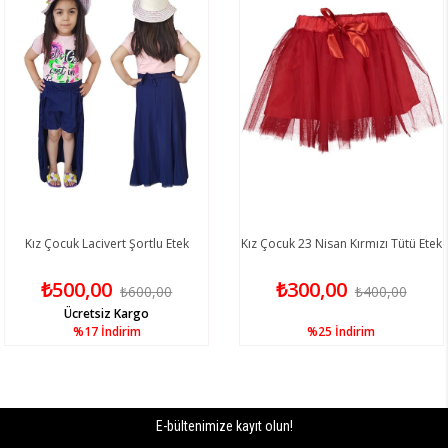
Kız Çocuk Lacivert Şortlu Etek
Kız Çocuk 23 Nisan Kırmızı Tütü Etek
₺500,00
₺300,00
₺600,00
₺400,00
Ücretsiz Kargo
%17
İndirim
%25
İndirim
E-bültenimize kayıt olun!