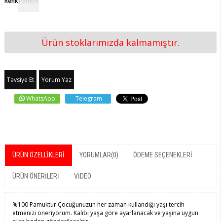
Renk
Pembe
Ürün stoklarımızda kalmamıştır.
Tavsiye Et
Yorum Yaz
WhatsApp
Telegram
ÜRÜN ÖZELLIKLERI
YORUMLAR
(0)
ÖDEME SEÇENEKLERI
ÜRÜN ÖNERILERI
VİDEO
%100 Pamuktur.Çocuğunuzun her zaman kullandığı yaşı tercih
etmenizi öneriyorum. Kalıbı yaşa göre ayarlanacak ve yaşına uygun