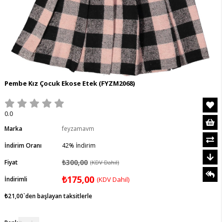
Pembe Kız Çocuk Ekose Etek
(FYZM2068)
0.0
Marka
feyzamavm
İndirim Oranı
42
%
İndirim
₺300,00
Fiyat
(KDV Dahil)
₺175,00
İndirimli
(KDV Dahil)
₺21,00
`den başlayan taksitlerle