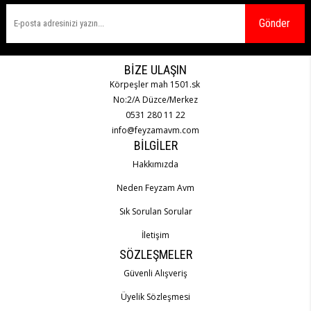
Gönder
BIZE ULAŞIN
Körpeşler mah 1501.sk
No:2/A Düzce/Merkez
0531 280 11 22
info@feyzamavm.com
BILGILER
Hakkımızda
N
eden Feyzam Avm
S
ık Sorulan Sorular
İletişim
SÖZLEŞMELER
Güvenli Alışveriş
Üyelik Sözleşmesi