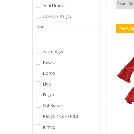
Günümüz mo
Fiyata Gö
Yeni Ürünler
sağlayabil
aradığınızı
Ücretsiz Kargo
fiyonklu ür
alt ve üst 
Renk
Yeni Ürü
Kız Ço
Düğün, niş
Yavru Ağzı
çocuğunuzu
elbiseleri 
Beyaz
eden renk 
resmine ba
Bordo
Ekru
Fuşya
Gül Kurusu
Karışık / Çok renkli
Kırmızı