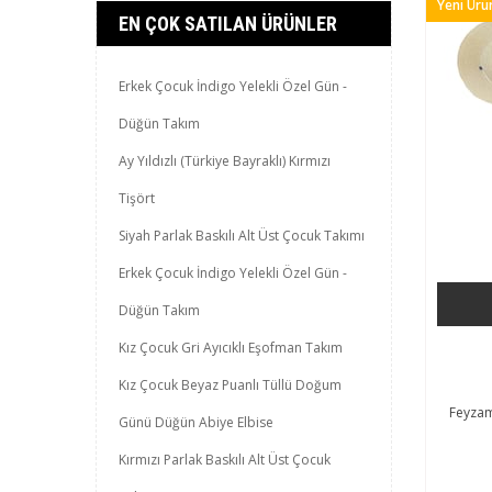
Yeni Ürü
EN ÇOK SATILAN ÜRÜNLER
Erkek Çocuk İndigo Yelekli Özel Gün -
Düğün Takım
Ay Yıldızlı (Türkiye Bayraklı) Kırmızı
Tişört
Siyah Parlak Baskılı Alt Üst Çocuk Takımı
Erkek Çocuk İndigo Yelekli Özel Gün -
Düğün Takım
Kız Çocuk Gri Ayıcıklı Eşofman Takım
Kız Çocuk Beyaz Puanlı Tüllü Doğum
Feyzam
Günü Düğün Abiye Elbise
Kırmızı Parlak Baskılı Alt Üst Çocuk