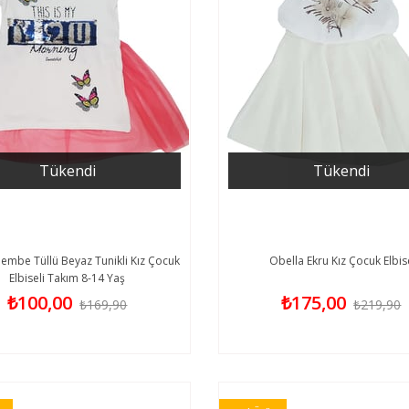
Tükendi
Tükendi
embe Tüllü Beyaz Tunikli Kız Çocuk
Obella Ekru Kız Çocuk Elbis
Elbiseli Takım 8-14 Yaş
₺100,00
₺175,00
₺169,90
₺219,90