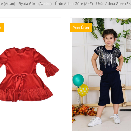
dasını takip ederek siz de çocuğunuz için şık ve çocuk modasına uygun tasarım
re (Artan)
Fiyata Göre (Azalan)
Ürün Adına Göre (A>Z)
Ürün Adına Göre (Z<
irsiniz. Denizkızı resimli, taşlı, tüllü ve günümüz modasını yansıtan tasarımları
 bulabilirsiniz. Ürünler çocuğunuzun cildine zarar vermeyecek özelliklerde olup, g
ün seçenekleri ile satışa sunulan birçok
kız çocuk elbise modeli
ni sizde kurum
elbise modellerinden tutun da ikili elbise modellerine kadar siz de çocuğunuz için
n
Yeni Ürün
cuk Elbisede Avantajlı Fiyat Seçeneklerinden Yarar
an, davet ya da özel günlerde sadece kendinizi değil çocuğunuzu da düşünmeli
n şirin ve güzel görünüme sahip olmasına yardımcı olmaktadır. Seçimlerinizi yapar
siz de avantajlı fiyatlarla satın almak isterseniz, Feyzam AVM web sitesine bakarak
ve modellerle satışa sunulmakta olup, her bütçeye hitap eden fiyat seçenekleri i
karak sizde site üzerinden birçok ürünü inceleyerek anında sipariş ederek satın a