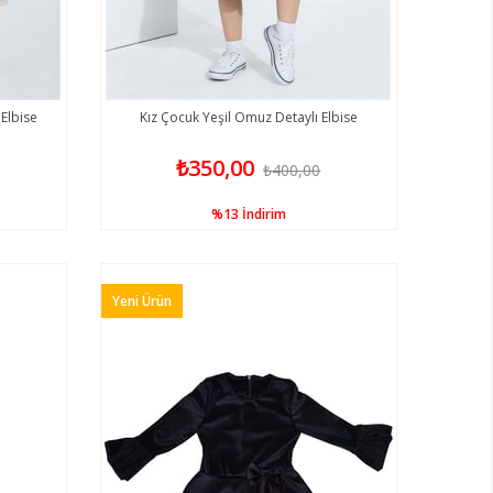
Elbise
Kız Çocuk Yeşil Omuz Detaylı Elbise
₺350,00
₺400,00
%13
İndirim
Yeni Ürün