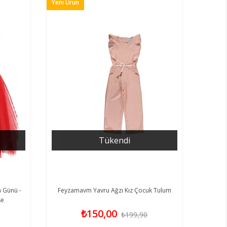
Yeni Ürün
Tükendi
 Günü -
Feyzamavm Yavru Ağzı Kız Çocuk Tulum
se
₺150,00
₺199,90