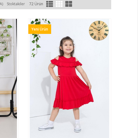
ları internetten temin ederek üzerlerinde taşımalarını
A)
Stoktakiler
72 Ürün
 çocuğunuzun üzerinde görmek istiyorsanız, Feyzam AVM ile
üvenle çocuklarınıza giydirebilirsiniz. Kalpli, kelebekli ve de
sal adresten güvenle temin edebilirsiniz. Bütün olarak satılan
 en güzel ürünlere internetten ulaşım sağlayabilirsiniz.
Yeni Ürün
lanın
siniz. Bu kapsamda tasarlanan
kız çocuk elbise modelleri
ken, kaliteli ve birinci sınıf malzeme kullanılarak üretilen
 dilediğinizi satın alabilirsiniz. Ürünler çocuk modasını takip
le müşterilerin beğenisine sunulmaktadır. Boy, özellik ve ürünün
labilirsiniz.