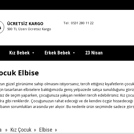
ÜCRETSIZ KARGO
Tel : 0531 280 11 22
500 TL Üzeri Ücretsiz Kargo
Kız Bebek
Erkek Bebek
23 Nisan
ocuk Elbise
n güzel görünüme sahip olmasını istiyorsanız, tercih ettiğiniz kıyafetlerin çocu
çin tasarlanan elbiselere baktığımızda geniş yelpazede satışa sunulduğunu görüyo
siz de seçim yaparken, çocuğunuza yakışan renkleri tercih edebilirsiniz. Kız çocu
dra gibi renklerdir. Çocuğunuzun rahat edeceği ve de kendini özgür hissedeceği
anın sorumlukları arasında yer alıyor. Bu nedenle ürün seçiminde sadece görsel şı
ünler tercih edilmelidir.
i Kız Çocuk Elbise Modelleri
a
Kız Çocuk
Elbise