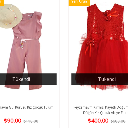
n
Yeni Ürün
Tükendi
Tükendi
avm Gül Kurusu Kız Çocuk Tulum
Feyzamavm Kırmızı Payetli Doğum
Düğün Kız Çocuk Abiye Elbi
₺90,00
₺400,00
₺110,00
₺600,00