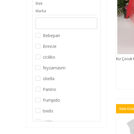
Etek
Marka
Salopet & Tulum
Badi
Aksesuar & Toka
Bebepan
Mont & Kaban
Breeze
Tunik
ciciliko
Kız Çocuk 
Hırka & Kazak
feyzamavm
Tek Alt
obella
Panino
Pumpido
Yeni Ürü
tivido
wizzy