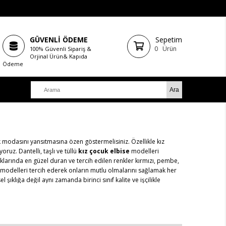
GÜVENLİ ÖDEME
Sepetim
0
Ürün
100% Güvenli Sipariş &
Orjinal Ürün& Kapıda
Ödeme
k modasını yansıtmasına özen göstermelisiniz. Özellikle kız
ruz. Dantelli, taşlı ve tüllü
kız çocuk elbise
modelleri
klarında en güzel duran ve tercih edilen renkler kırmızı, pembe,
 modelleri tercih ederek onların mutlu olmalarını sağlamak her
klığa değil aynı zamanda birinci sınıf kalite ve işçilikle