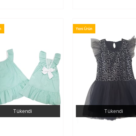
n
Yeni Ürün
Tükendi
Tükendi