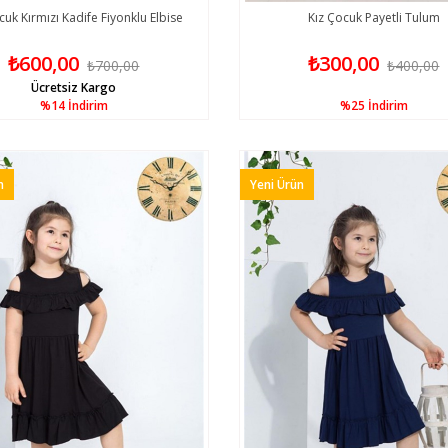
cuk Kırmızı Kadife Fiyonklu Elbise
Kız Çocuk Payetli Tulum
₺600,00
₺300,00
₺700,00
₺400,00
Ücretsiz Kargo
%14
İndirim
%25
İndirim
n
Yeni Ürün