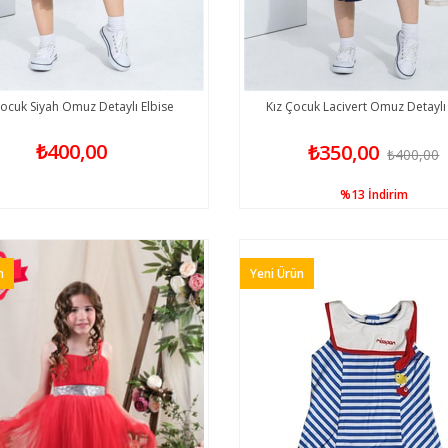
Çocuk Siyah Omuz Detaylı Elbise
Kız Çocuk Lacivert Omuz Detaylı 
₺400,00
₺350,00
₺400,00
%13
İndirim
n
Yeni Ürün