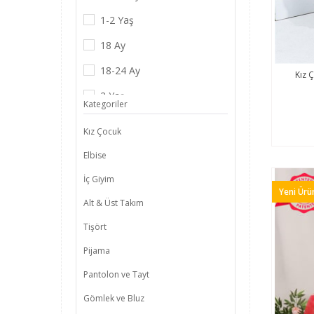
1-2 Yaş
18 Ay
18-24 Ay
Kız 
2 Yaş
Kategoriler
24-30 Ay
Kız Çocuk
2-3 Yaş
Elbise
3 Yaş
İç Giyim
Yeni Ürü
3-4 Yaş
Alt & Üst Takım
3-4 Yaş
Tişört
4 Yaş
Pijama
Pantolon ve Tayt
Gömlek ve Bluz