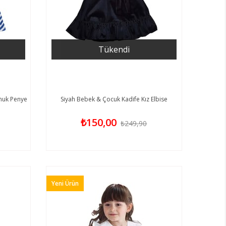
Tükendi
muk Penye
Siyah Bebek & Çocuk Kadife Kız Elbise
₺150,00
₺249,90
Yeni Ürün