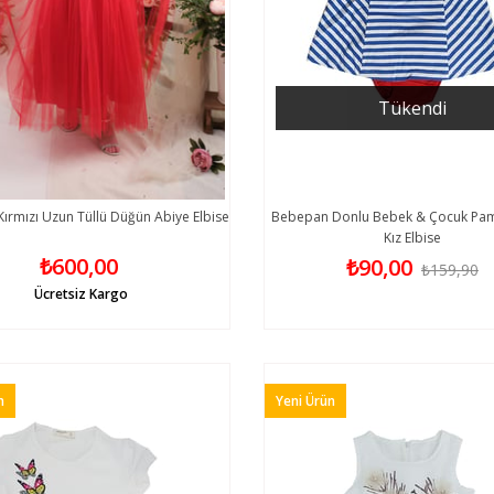
Tükendi
Kırmızı Uzun Tüllü Düğün Abiye Elbise
Bebepan Donlu Bebek & Çocuk Pa
Kız Elbise
₺600,00
₺90,00
₺159,90
Ücretsiz Kargo
n
Yeni Ürün