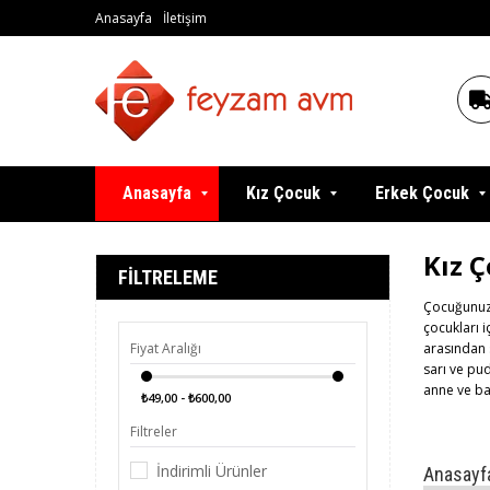
Anasayfa
İletişim
Anasayfa
Kız Çocuk
Erkek Çocuk
Kız Ç
FILTRELEME
Çocuğunuzu
çocukları i
Fiyat Aralığı
arasından 
sarı ve pu
anne ve bab
₺49,00 - ₺600,00
üretilen ür
Filtreler
Kalitel
İndirimli Ürünler
Anasayf