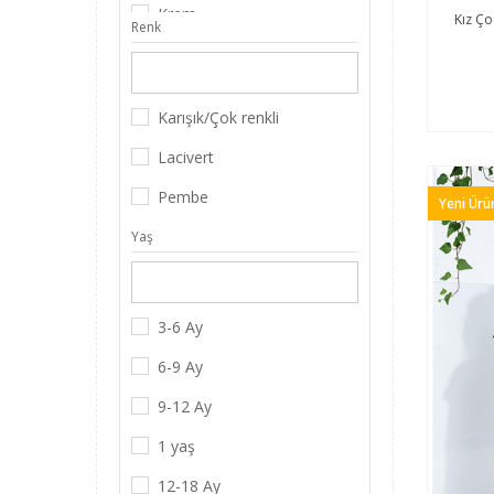
Krem
Kız Ço
Renk
Lacivert
Lacivert Koyu
Karışık/Çok renkli
Mavi
Lacivert
Mint
Pembe
Yeni Ürü
Mor
Yaş
Mürdüm
3-6 Ay
6-9 Ay
9-12 Ay
1 yaş
12-18 Ay